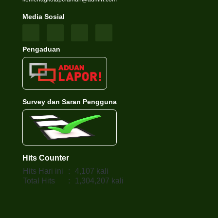
Media Sosial
Pengaduan
Survey dan Saran Pengguna
Hits Counter
Hits Hari ini
:
4,107 kali
Total Hits
:
1,304,207 kali