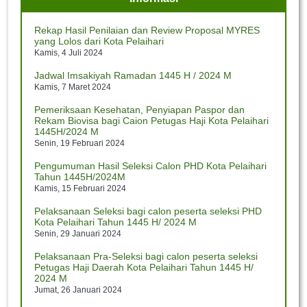
Jumat, 12 Juli 2024
Pj. Bupati Sambut Kedatangan Jemaah Haji Majalengka
Rekap Hasil Penilaian dan Review Proposal MYRES
Jumat, 12 Juli 2024
yang Lolos dari Kota Pelaihari
Kamis, 4 Juli 2024
Kontingen Kota Pelaihari Siap Berlaga pada Utsawa
Dharmagita Nasional XV
Jadwal Imsakiyah Ramadan 1445 H / 2024 M
Rabu, 10 Juli 2024
Kamis, 7 Maret 2024
Pemeriksaan Kesehatan, Penyiapan Paspor dan
Menag Buka Utsawa Dharmagita Nasional XV
Rekam Biovisa bagi Caion Petugas Haji Kota Pelaihari
Rabu, 10 Juli 2024
1445H/2024 M
Senin, 19 Februari 2024
Pengumuman Hasil Seleksi Calon PHD Kota Pelaihari
Tahun 1445H/2024M
Kamis, 15 Februari 2024
Pelaksanaan Seleksi bagi calon peserta seleksi PHD
Kota Pelaihari Tahun 1445 H/ 2024 M
Senin, 29 Januari 2024
Pelaksanaan Pra-Seleksi bagi calon peserta seleksi
Petugas Haji Daerah Kota Pelaihari Tahun 1445 H/
2024 M
Jumat, 26 Januari 2024